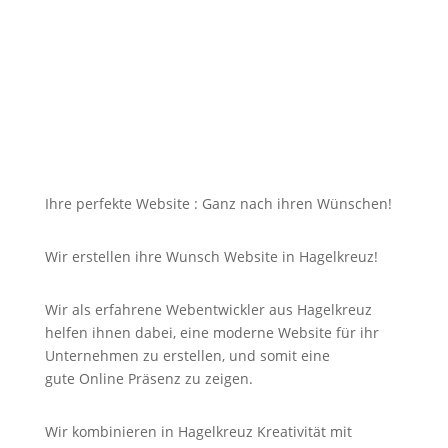
dazu soll die Seite mit jedem Gerät erreichbar und
für Sie nicht unbezahlbar sein?
Bei uns in Hagelkreuz finden Sie die Antwort auf Ihre
Suche und noch viel mehr!
Ihre perfekte Website : Ganz nach ihren Wünschen!
Wir erstellen ihre Wunsch Website in Hagelkreuz!
Wir als erfahrene Webentwickler aus Hagelkreuz
helfen ihnen dabei, eine moderne Website für ihr
Unternehmen zu erstellen, und somit eine
gute
Online
Präsenz zu zeigen.
Wir kombinieren in Hagelkreuz Kreativität mit