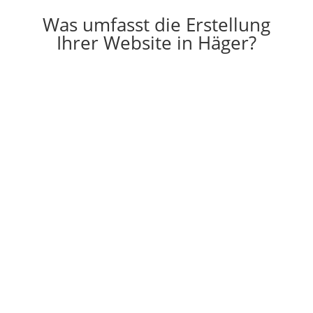
Was umfasst die Erstellung
Ihrer Website in Häger?

Erstellung
Die Erstellung einer individuell auf Ihre
Vorstellungen angepassten Website
g