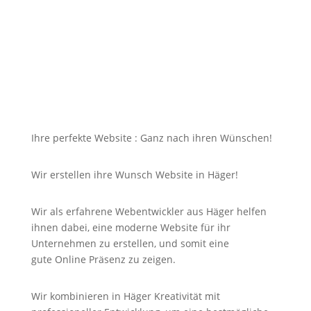
dazu soll die Seite mit jedem Gerät erreichbar und
für Sie nicht unbezahlbar sein?
Bei uns in Häger finden Sie die Antwort auf Ihre
Suche und noch viel mehr!
Ihre perfekte Website : Ganz nach ihren Wünschen!
Wir erstellen ihre Wunsch Website in Häger!
Wir als erfahrene Webentwickler aus Häger helfen
ihnen dabei, eine moderne Website für ihr
Unternehmen zu erstellen, und somit eine
gute
Online
Präsenz zu zeigen.
Wir kombinieren in Häger Kreativität mit