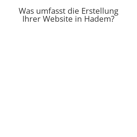
Was umfasst die Erstellung
Ihrer Website in Hadem?

Erstellung
Die Erstellung einer individuell auf Ihre
Vorstellungen angepassten Website
g