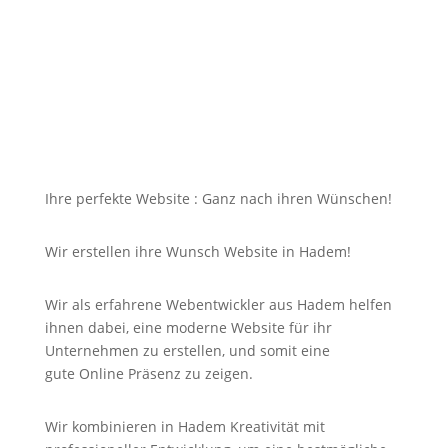
dazu soll die Seite mit jedem Gerät erreichbar und
für Sie nicht unbezahlbar sein?
Bei uns in Hadem finden Sie die Antwort auf Ihre
Suche und noch viel mehr!
Ihre perfekte Website : Ganz nach ihren Wünschen!
Wir erstellen ihre Wunsch Website in Hadem!
Wir als erfahrene Webentwickler aus Hadem helfen
ihnen dabei, eine moderne Website für ihr
Unternehmen zu erstellen, und somit eine
gute
Online
Präsenz zu zeigen.
Wir kombinieren in Hadem Kreativität mit