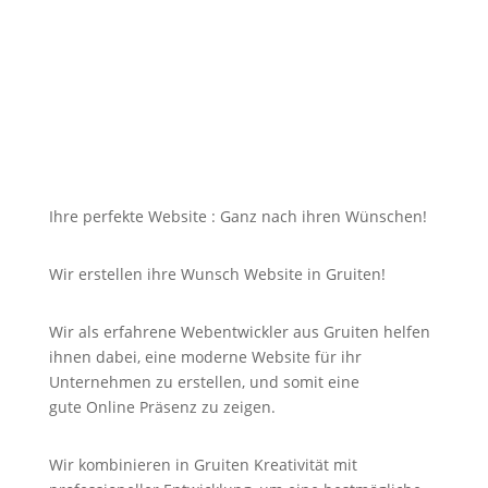
dazu soll die Seite mit jedem Gerät erreichbar und
für Sie nicht unbezahlbar sein?
Bei uns in Gruiten finden Sie die Antwort auf Ihre
Suche und noch viel mehr!
Ihre perfekte Website : Ganz nach ihren Wünschen!
Wir erstellen ihre Wunsch Website in Gruiten!
Wir als erfahrene Webentwickler aus Gruiten helfen
ihnen dabei, eine moderne Website für ihr
Unternehmen zu erstellen, und somit eine
gute
Online
Präsenz zu zeigen.
Wir kombinieren in Gruiten Kreativität mit