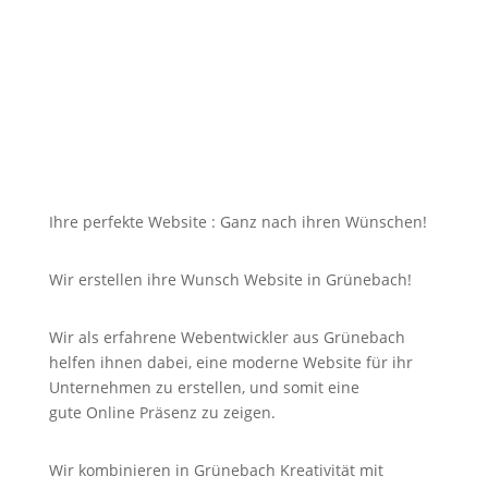
dazu soll die Seite mit jedem Gerät erreichbar und
für Sie nicht unbezahlbar sein?
Bei uns in Grünebach finden Sie die Antwort auf Ihre
Suche und noch viel mehr!
Ihre perfekte Website : Ganz nach ihren Wünschen!
Wir erstellen ihre Wunsch Website in Grünebach!
Wir als erfahrene Webentwickler aus Grünebach
helfen ihnen dabei, eine moderne Website für ihr
Unternehmen zu erstellen, und somit eine
gute
Online
Präsenz zu zeigen.
Wir kombinieren in Grünebach Kreativität mit