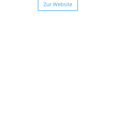
Zur Website
Schneller Support
Wir sind 24 Stunden, 7 Tage die Woche für sie da,
um Ihre Wünsche zu erfüllen.
Erfahrung
Unser Team hat bereits zahlreiche Aufträge