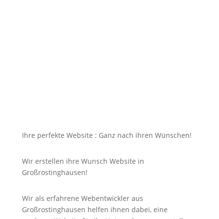
Internet verleihen und somit mehr Kunden aus {Ort]
und Umgebung für Ihre Dienstleistungen oder
Produkte begeistern, doch dazu soll die Seite mit
jedem Gerät erreichbar und für Sie nicht
unbezahlbar sein?
Bei uns in Großrostinghausen finden Sie die Antwort
auf Ihre Suche und noch viel mehr!
Ihre perfekte Website : Ganz nach ihren Wünschen!
Wir erstellen ihre Wunsch Website in
Großrostinghausen!
Wir als erfahrene Webentwickler aus
Großrostinghausen helfen ihnen dabei, eine