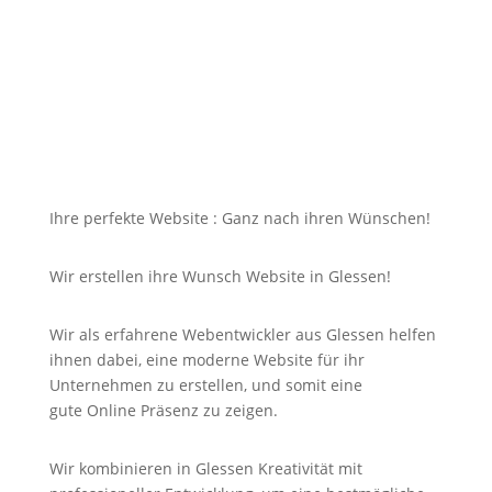
dazu soll die Seite mit jedem Gerät erreichbar und
für Sie nicht unbezahlbar sein?
Bei uns in Glessen finden Sie die Antwort auf Ihre
Suche und noch viel mehr!
Ihre perfekte Website : Ganz nach ihren Wünschen!
Wir erstellen ihre Wunsch Website in Glessen!
Wir als erfahrene Webentwickler aus Glessen helfen
ihnen dabei, eine moderne Website für ihr
Unternehmen zu erstellen, und somit eine
gute
Online
Präsenz zu zeigen.
Wir kombinieren in Glessen Kreativität mit