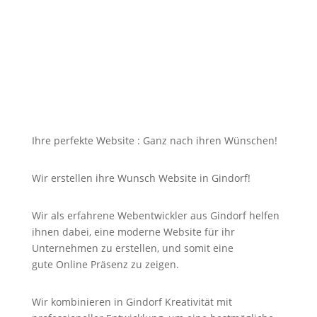
dazu soll die Seite mit jedem Gerät erreichbar und
für Sie nicht unbezahlbar sein?
Bei uns in Gindorf finden Sie die Antwort auf Ihre
Suche und noch viel mehr!
Ihre perfekte Website : Ganz nach ihren Wünschen!
Wir erstellen ihre Wunsch Website in Gindorf!
Wir als erfahrene Webentwickler aus Gindorf helfen
ihnen dabei, eine moderne Website für ihr
Unternehmen zu erstellen, und somit eine
gute
Online
Präsenz zu zeigen.
Wir kombinieren in Gindorf Kreativität mit