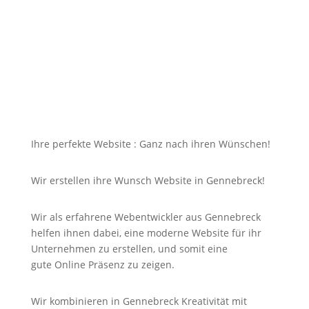
dazu soll die Seite mit jedem Gerät erreichbar und
für Sie nicht unbezahlbar sein?
Bei uns in Gennebreck finden Sie die Antwort auf
Ihre Suche und noch viel mehr!
Ihre perfekte Website : Ganz nach ihren Wünschen!
Wir erstellen ihre Wunsch Website in Gennebreck!
Wir als erfahrene Webentwickler aus Gennebreck
helfen ihnen dabei, eine moderne Website für ihr
Unternehmen zu erstellen, und somit eine
gute
Online
Präsenz zu zeigen.
Wir kombinieren in Gennebreck Kreativität mit