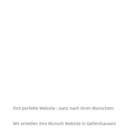
Sie möchten Ihrem Unternehmen in Gellershausen
ein seriöses Auftreten im Internet verleihen und
somit mehr Kunden aus {Ort] und Umgebung für
Ihre Dienstleistungen oder Produkte begeistern,
doch dazu soll die Seite mit jedem Gerät erreichbar
und für Sie nicht unbezahlbar sein?
Bei uns in Gellershausen finden Sie die Antwort auf
Ihre Suche und noch viel mehr!
Ihre perfekte Website : Ganz nach ihren Wünschen!
Wir erstellen ihre Wunsch Website in Gellershausen!