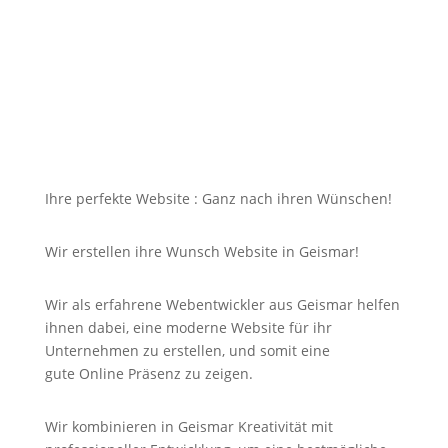
dazu soll die Seite mit jedem Gerät erreichbar und
für Sie nicht unbezahlbar sein?
Bei uns in Geismar finden Sie die Antwort auf Ihre
Suche und noch viel mehr!
Ihre perfekte Website : Ganz nach ihren Wünschen!
Wir erstellen ihre Wunsch Website in Geismar!
Wir als erfahrene Webentwickler aus Geismar helfen
ihnen dabei, eine moderne Website für ihr
Unternehmen zu erstellen, und somit eine
gute
Online
Präsenz zu zeigen.
Wir kombinieren in Geismar Kreativität mit