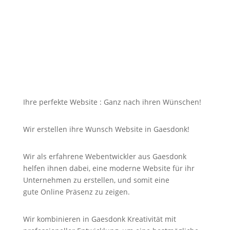
dazu soll die Seite mit jedem Gerät erreichbar und
für Sie nicht unbezahlbar sein?
Bei uns in Gaesdonk finden Sie die Antwort auf Ihre
Suche und noch viel mehr!
Ihre perfekte Website : Ganz nach ihren Wünschen!
Wir erstellen ihre Wunsch Website in Gaesdonk!
Wir als erfahrene Webentwickler aus Gaesdonk
helfen ihnen dabei, eine moderne Website für ihr
Unternehmen zu erstellen, und somit eine
gute
Online
Präsenz zu zeigen.
Wir kombinieren in Gaesdonk Kreativität mit