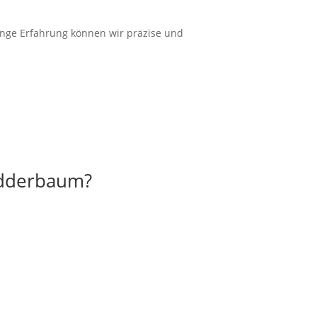
ange
Erfahrung
können wir
präzise
und
Gadderbaum?
