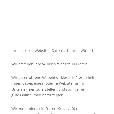
dazu soll die Seite mit jedem Gerät erreichbar und
für Sie nicht unbezahlbar sein?
Bei uns in Freren finden Sie die Antwort auf Ihre
Suche und noch viel mehr!
Ihre perfekte Website : Ganz nach ihren Wünschen!
Wir erstellen ihre Wunsch Website in Freren!
Wir als erfahrene Webentwickler aus Freren helfen
ihnen dabei, eine moderne Website für ihr
Unternehmen zu erstellen, und somit eine
gute
Online
Präsenz zu zeigen.
Wir kombinieren in Freren Kreativität mit