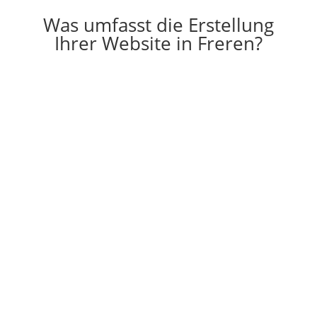
Was umfasst die Erstellung
Ihrer Website in Freren?

Erstellung
Die Erstellung einer individuell auf Ihre
Vorstellungen angepassten Website
g