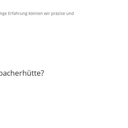
ange
Erfahrung
können wir
präzise
und
hbacherhütte?
