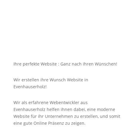
Ihre Dienstleistungen oder Produkte begeistern,
doch dazu soll die Seite mit jedem Gerät erreichbar
und für Sie nicht unbezahlbar sein?
Bei uns in Evenhauserholz finden Sie die Antwort auf
Ihre Suche und noch viel mehr!
Ihre perfekte Website : Ganz nach ihren Wünschen!
Wir erstellen ihre Wunsch Website in
Evenhauserholz!
Wir als erfahrene Webentwickler aus
Evenhauserholz helfen ihnen dabei, eine moderne
Website für ihr Unternehmen zu erstellen, und somit
eine gute
Online
Präsenz zu zeigen.