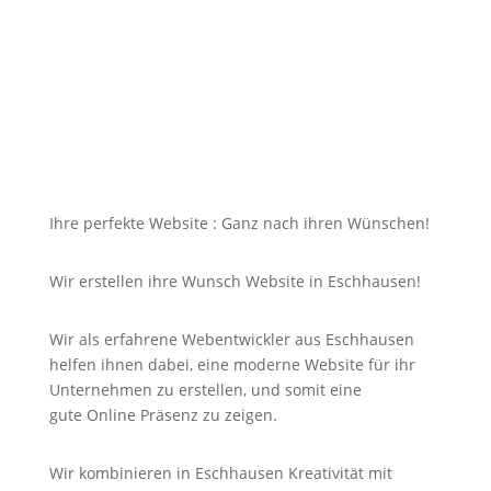
dazu soll die Seite mit jedem Gerät erreichbar und
für Sie nicht unbezahlbar sein?
Bei uns in Eschhausen finden Sie die Antwort auf
Ihre Suche und noch viel mehr!
Ihre perfekte Website : Ganz nach ihren Wünschen!
Wir erstellen ihre Wunsch Website in Eschhausen!
Wir als erfahrene Webentwickler aus Eschhausen
helfen ihnen dabei, eine moderne Website für ihr
Unternehmen zu erstellen, und somit eine
gute
Online
Präsenz zu zeigen.
Wir kombinieren in Eschhausen Kreativität mit