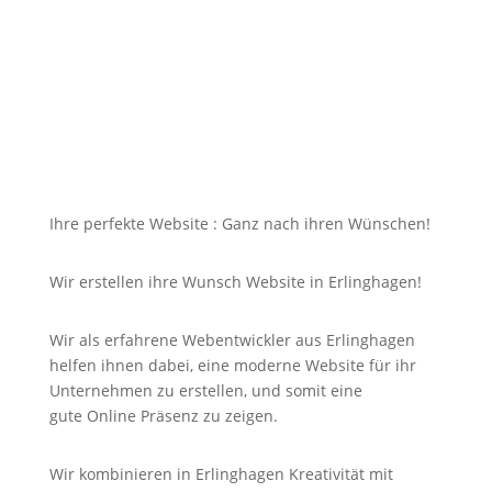
dazu soll die Seite mit jedem Gerät erreichbar und
für Sie nicht unbezahlbar sein?
Bei uns in Erlinghagen finden Sie die Antwort auf
Ihre Suche und noch viel mehr!
Ihre perfekte Website : Ganz nach ihren Wünschen!
Wir erstellen ihre Wunsch Website in Erlinghagen!
Wir als erfahrene Webentwickler aus Erlinghagen
helfen ihnen dabei, eine moderne Website für ihr
Unternehmen zu erstellen, und somit eine
gute
Online
Präsenz zu zeigen.
Wir kombinieren in Erlinghagen Kreativität mit