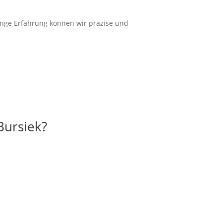
ange
Erfahrung
können wir
präzise
und
Bursiek?
