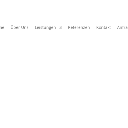
me
Über Uns
Leistungen
Referenzen
Kontakt
Anfr
rnehmen ein Gesicht
ung einer Website und dessen kompletten Lebenszyklus ab. Von der
he Kunden.