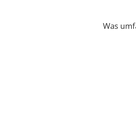
Was umfa

Erstellung
Die Erstellung einer individuell auf
Ein
Ihre Vorstellungen angepassten
Website