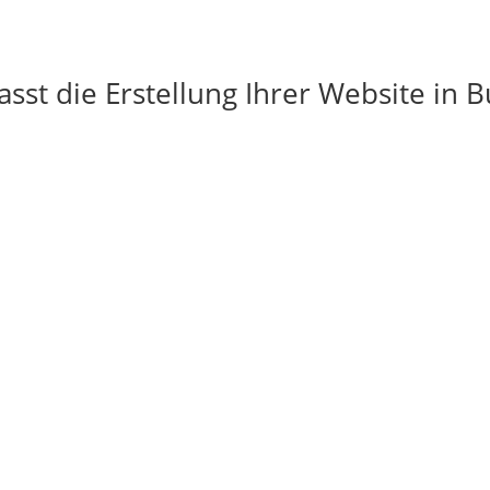
sst die Erstellung Ihrer Website in 
g

Individualität
Gestaltung
e individuelle Domain für Ihre
Eine hochwertige Gestaltung
Website
organisierten Aufbau Ihrer We