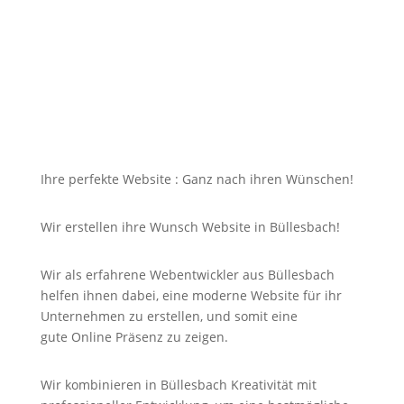
dazu soll die Seite mit jedem Gerät erreichbar und
für Sie nicht unbezahlbar sein?
Bei uns in Büllesbach finden Sie die Antwort auf Ihre
Suche und noch viel mehr!
Ihre perfekte Website : Ganz nach ihren Wünschen!
Wir erstellen ihre Wunsch Website in Büllesbach!
Wir als erfahrene Webentwickler aus Büllesbach
helfen ihnen dabei, eine moderne Website für ihr
Unternehmen zu erstellen, und somit eine
gute
Online
Präsenz zu zeigen.
Wir kombinieren in Büllesbach Kreativität mit