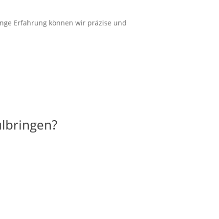
ange
Erfahrung
können wir
präzise
und
ülbringen?
