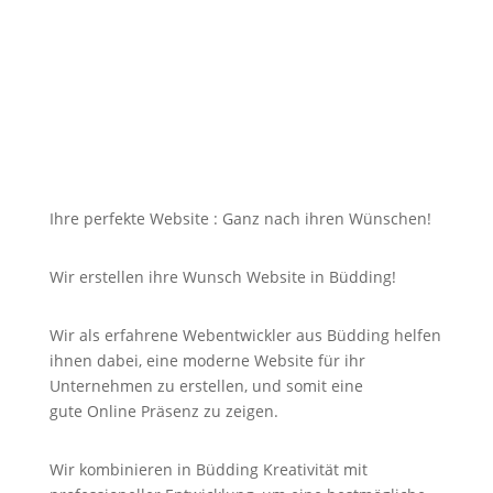
dazu soll die Seite mit jedem Gerät erreichbar und
für Sie nicht unbezahlbar sein?
Bei uns in Büdding finden Sie die Antwort auf Ihre
Suche und noch viel mehr!
Ihre perfekte Website : Ganz nach ihren Wünschen!
Wir erstellen ihre Wunsch Website in Büdding!
Wir als erfahrene Webentwickler aus Büdding helfen
ihnen dabei, eine moderne Website für ihr
Unternehmen zu erstellen, und somit eine
gute
Online
Präsenz zu zeigen.
Wir kombinieren in Büdding Kreativität mit