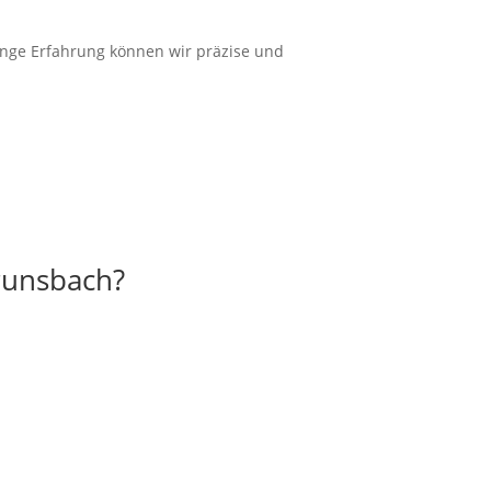
ange
Erfahrung
können wir
präzise
und
Brunsbach?
