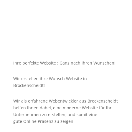
Ihre Dienstleistungen oder Produkte begeistern,
doch dazu soll die Seite mit jedem Gerät erreichbar
und für Sie nicht unbezahlbar sein?
Bei uns in Brockenscheidt finden Sie die Antwort auf
Ihre Suche und noch viel mehr!
Ihre perfekte Website : Ganz nach ihren Wünschen!
Wir erstellen ihre Wunsch Website in
Brockenscheidt!
Wir als erfahrene Webentwickler aus Brockenscheidt
helfen ihnen dabei, eine moderne Website für ihr
Unternehmen zu erstellen, und somit eine
gute
Online
Präsenz zu zeigen.