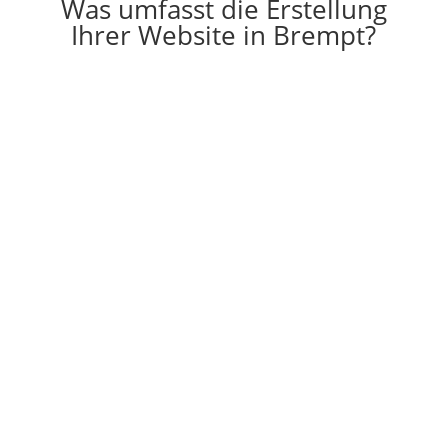
Was umfasst die Erstellung
Ihrer Website in Brempt?

Erstellung
Die Erstellung einer individuell auf Ihre
Vorstellungen angepassten Website
g