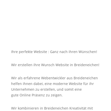
doch dazu soll die Seite mit jedem Gerät erreichbar
und für Sie nicht unbezahlbar sein?
Bei uns in Breideneichen finden Sie die Antwort auf
Ihre Suche und noch viel mehr!
Ihre perfekte Website : Ganz nach ihren Wünschen!
Wir erstellen ihre Wunsch Website in Breideneichen!
Wir als erfahrene Webentwickler aus Breideneichen
helfen ihnen dabei, eine moderne Website für ihr
Unternehmen zu erstellen, und somit eine
gute
Online
Präsenz zu zeigen.
Wir kombinieren in Breideneichen Kreativität mit